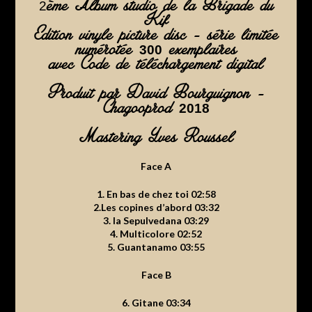
ème Album studio de la Brigade du
2
Kif
Edition vinyle picture disc – série limitée
numérotée
exemplaires
300
avec Code de téléchargement digital
Produit par David Bourguignon –
Chagooprod
2018
Mastering Yves Roussel
Face A
1. En bas de chez toi 02:58
2.Les copines d’abord 03:32
3. la Sepulvedana 03:29
4. Multicolore 02:52
5. Guantanamo 03:55
Face B
6. Gitane 03:34