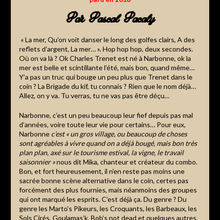
Par Pascal Pacaly
« La mer, Qu’on voit danser le long des golfes clairs, A des
reflets d’argent, La mer… ». Hop hop hop, deux secondes.
Où on va là ? Ok Charles Trenet est né à Narbonne, ok la
mer est belle et scintillante l’été, mais bon, quand même…
Y’a pas un truc qui bouge un peu plus que Trenet dans le
coin ? La Brigade du kif, tu connais ? Rien que le nom déjà…
Allez, on y va. Tu verras, tu ne vas pas être déçu…
Narbonne, c’est un peu beaucoup leur fief depuis pas mal
d’années, voire toute leur vie pour certains… Pour eux,
Narbonne
c’est « un gros village, ou beaucoup de choses
sont agréables à vivre quand on a déjà bougé, mais bon très
plan plan, axé sur le tourisme estival, la vigne, le travail
saisonnier »
nous dit Mika, chanteur et créateur du combo.
Bon, et fort heureusement, il n’en reste pas moins une
sacrée bonne scène alternative dans le coin, certes pas
forcément des plus fournies, mais néanmoins des groupes
qui ont marqué les esprits. C’est déjà ça. Du genre ? Du
genre les Marto’s Pikeurs, les Croquants, les Barbeaux, les
Sols Cirés, Goulamas’k, Bob’s not dead et quelques autres.