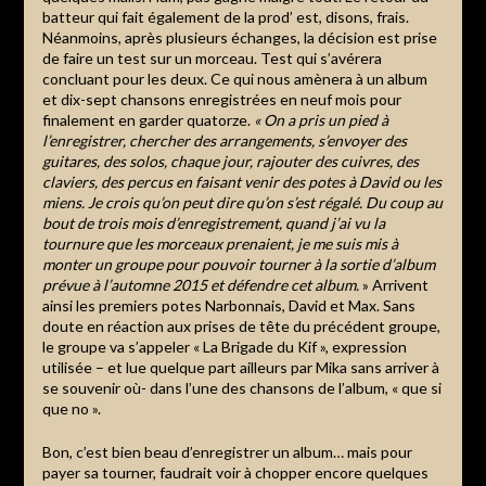
batteur qui fait également de la prod’ est, disons, frais.
Néanmoins, après plusieurs échanges, la décision est prise
de faire un test sur un morceau. Test qui s’avérera
concluant pour les deux. Ce qui nous amènera à un album
et dix-sept chansons enregistrées en neuf mois pour
finalement en garder quatorze.
« On a pris un pied à
l’enregistrer, chercher des arrangements, s’envoyer des
guitares, des solos, chaque jour, rajouter des cuivres, des
claviers, des percus en faisant venir des potes à David ou les
miens. Je crois qu’on peut dire qu’on s’est régalé. Du coup au
bout de trois mois d’enregistrement, quand j’ai vu la
tournure que les morceaux prenaient, je me suis mis à
monter un groupe pour pouvoir tourner à la sortie d’album
prévue à l’automne 2015 et défendre cet album.
» Arrivent
ainsi les premiers potes Narbonnais, David et Max. Sans
doute en réaction aux prises de tête du précédent groupe,
le groupe va s’appeler « La Brigade du Kif », expression
utilisée – et lue quelque part ailleurs par Mika sans arriver à
se souvenir où- dans l’une des chansons de l’album, « que si
que no ».
Bon, c’est bien beau d’enregistrer un album… mais pour
payer sa tourner, faudrait voir à chopper encore quelques