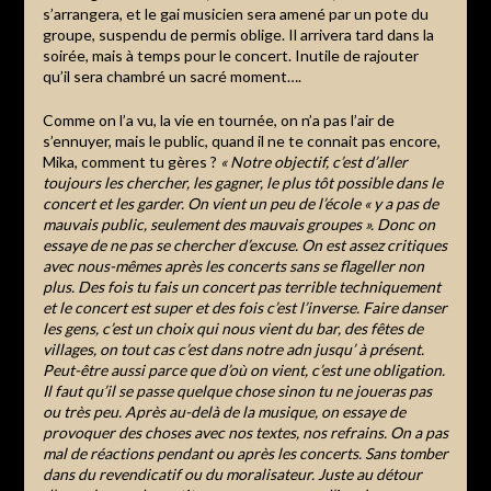
s’arrangera, et le gai musicien sera amené par un pote du
groupe, suspendu de permis oblige. Il arrivera tard dans la
soirée, mais à temps pour le concert. Inutile de rajouter
qu’il sera chambré un sacré moment….
Comme on l’a vu, la vie en tournée, on n’a pas l’air de
s’ennuyer, mais le public, quand il ne te connait pas encore,
Mika, comment tu gères ?
« Notre objectif, c’est d’aller
toujours les chercher, les gagner, le plus tôt possible dans le
concert et les garder. On vient un peu de l’école « y a pas de
mauvais public, seulement des mauvais groupes ». Donc on
essaye de ne pas se chercher d’excuse. On est assez critiques
avec nous-mêmes après les concerts sans se flageller non
plus. Des fois tu fais un concert pas terrible techniquement
et le concert est super et des fois c’est l’inverse. Faire danser
les gens, c’est un choix qui nous vient du bar, des fêtes de
villages, on tout cas c’est dans notre adn jusqu’ à présent.
Peut-être aussi parce que d’où on vient, c’est une obligation.
Il faut qu’il se passe quelque chose sinon tu ne joueras pas
ou très peu. Après au-delà de la musique, on essaye de
provoquer des choses avec nos textes, nos refrains. On a pas
mal de réactions pendant ou après les concerts. Sans tomber
dans du revendicatif ou du moralisateur. Juste au détour