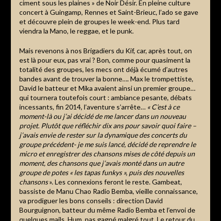
ciment sous les plaines » de Noir Désir. En pleine culture
concert à Guingamp, Rennes et Saint-Brieuc, l’ado se gave
et découvre plein de groupes le week-end. Plus tard
viendra la Mano, le reggae, et le punk.
Mais revenons à nos Brigadiers du Kif, car, après tout, on
est là pour eux, pas vrai ? Bon, comme pour quasiment la
totalité des groupes, les mecs ont déjà écumé d’autres
bandes avant de trouver la bonne…. Max le trompettiste,
David le batteur et Mika avaient ainsi un premier groupe…
qui tournera toutefois court : ambiance pesante, débats
incessants, fin 2014, l’aventure s’arrête…
« C’est à ce
moment-là ou j’ai décidé de me lancer dans un nouveau
projet. Plutôt que réfléchir dix ans pour savoir quoi faire –
j’avais envie de rester sur la dynamique des concerts du
groupe précédent- je me suis lancé, décidé de reprendre le
micro et enregistrer des chansons mises de côté depuis un
moment, des chansons que j’avais monté dans un autre
groupe de potes « les tapas funkys », puis des nouvelles
chansons
». Les connexions feront le reste. Gambeat,
bassiste de Manu Chao Radio Bemba, vieille connaissance,
va prodiguer les bons conseils : direction David
Bourguignon, batteur du même Radio Bemba et l’envoi de
quelques mails. Hum, pas gagné malgré tout. Le retour du