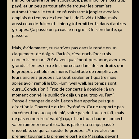
payé, et un peu partout afin de trouver les premiers
automatismes, le tout, en réussissant à jongler avec les
emplois du temps de cheminots de David et Mika, mais
aussi ceux de Julien et Thierry, intermittents dans d’autres
groupes. Ça passe ou ça casse en gros. On s’en doute, ça
passera.
Mais, évidemment, tu n’arrives pas dans la ronde en un
claquement de doigts. Parfois, c’est enchaîner trois
concerts en mars 2016 avec quasiment personne, avec des
grands silences entre les morceaux dans des endroits que
le groupe avait plus ou moins l’habitude de remplir avec
leurs anciens groupes. Le tout seulement quatre mois
après avoir rempli le Db. Hum, well well, les temps sont
durs…Conclusion ? Trop de concerts à domicile : à un
moment donné, le public t’a déjà un peu trop vu, l’ami.
Pense à changer de coin. Leçon bien apprise puisque
direction la Charente ou les Pyrénées. Ca ne rapporte pas
forcément beaucoup de blé, voire pas du tout en fait, mais
ne pas en perdre c’est déjà ça, et surtout chaque concert
va en ramener un autre… Sans parler du temps passé
ensemble, ce qui va souder le groupe… Arrive alors un
premier tournant, la première partie de Massilia, devant