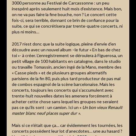
3000 personne au Festival de Carcassonne : un peu
inespéré après seulement huit mois d’existence. Mais bon,
on ne va pas faire la fine bouche, non ? Le concert cette
fois-ci, sera terrible, donnant ce brin de confiance pour la
suite, ce qui se concrétisera par trente-quatre concerts, ni
plus ni moins…
2017 n’est donc que la suite logique, pleine d’envie d’en
découdre avec un nouvel album –le futur « En bas de chez
toi »- à créer. L’enregistrement se déroulera à Figuerosa, un
petit village de 100 habitants en catalogne, dans le studio
ou travaille Tomassin, ancien ingé de la Mano, membre des
« Casse pieds » et de plusieurs groupes alternatifs
parisiens de la fin 80, puis plus tard producteur de pas mal
de combos espagnol de la scène barcelonaise. Mais les
concerts, toujours les concerts qui s’accumulent avec
trente-huit nouvelles dates les amenera forcément à
acheter cette chose sans lequel les groupes ne seraient
pas ce qu’ils sont : un camion. Ici un «
Un bon vieux Renault
master blanc neuf places super dur »
.
Mais si ce n’était que ça… car évidemment les tournées, les
concerts possèdent leur lot d’anecdotes… une au hasard ?