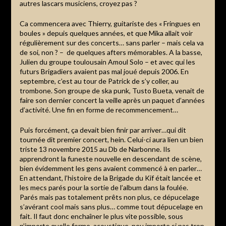
autres lascars musiciens, croyez pas ?
Ca commencera avec Thierry, guitariste des « Fringues en
boules » depuis quelques années, et que Mika allait voir
régulièrement sur des concerts… sans parler – mais cela va
de soi, non ? – de quelques afters mémorables. A la basse,
Julien du groupe toulousain Amoul Solo – et avec qui les
futurs Brigadiers avaient pas mal joué depuis 2006. En
septembre, c’est au tour de Patrick de s’y coller, au
trombone. Son groupe de ska punk, Tusto Bueta, venait de
faire son dernier concert la veille après un paquet d’années
d’activité. Une fin en forme de recommencement…
Puis forcément, ça devait bien finir par arriver…qui dit
tournée dit premier concert, hein. Celui-ci aura lien un bien
triste 13 novembre 2015 au Db de Narbonne. Ils
apprendront la funeste nouvelle en descendant de scène,
bien évidemment les gens avaient commencé à en parler…
En attendant, l’histoire de la Brigade du Kif était lancée et
les mecs parés pour la sortie de l’album dans la foulée.
Parés mais pas totalement prêts non plus, ce dépucelage
s’avérant cool mais sans plus… comme tout dépucelage en
fait. Il faut donc enchaîner le plus vite possible, sous
n’importe quelle forme, acoustique, peu importe si pas trop