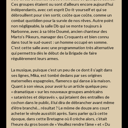
Ces groupes étaient ou sont d’ailleurs encore aujourd’hui
indépendants, avec cet esprit Do-it-yourself et qui se
débrouillent pour s’en sortir, coûte que coûte, comme un
combat quotidien pour la survie de nos rêves. Autre point
non négligeable, la salle Db qui se monte toujours à
Narbonne, avec à sa tête Doumé, ancien chanteur des
Marto’s Pikeurs, manager des Croquants et bien connu
dans tout le sud-ouest : un homme occupé en somme.
C’est cette salle avec une programmation très alternative
qui permettra dès le début de la Brigade de faire
régulièrement leurs armes.
La musique, puisque c’est un peu de ce dont il s’agit dans
ses lignes, Mika, est tombé dedans par ses origines
maternelles espagnoles, flamenco qui danse à la maison.
Quant à son vieux, pour avoir lu un article quelque peu
« dramatique » sur les nouveaux groupes américains
« satanistes et dépravés », qui jetaient des entrailles de
cochon dans le public, il lui dira de débrancher avant même
d’être branché… résultat ? Le môme de douze ans court
acheter le vinyle aussitôt après. Sans parler qu’à cette
époque, dans cette Bretagne où il crèche alors, c’était
l’heure du gros boom de « Veuillez rendre l’âme » et « Du