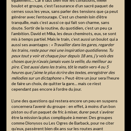
également… Car il faut bien voir les conditions, mêler
boulot et groupe, c’est l’assurance d’un sacré paquet de
cernes sous les yeux, sans parler des tensions que ça peut
générer avec l’entourage. C’est un chemin loin d’être
tranquille, mais c’est aussi ce qui fait son charme, sans
doute. Sortir de la routine, du quotidien, c’est un peu ça
l’ambition. David et Mika, les deux cheminots, eux, se sont
mis à temps partiel. Mais le train, c’est aussi un boulot qui a
aussi ses avantages :
« Travailler dans les gares, regarder
les trains, reste pour moi une inspiration quotidienne. Tu
peux tout y voir et chaque jour depuis 18 ans, j’y vois des
choses que je n’avais jamais vues la veille, du meilleur au
pire. C’est aussi dans les trains, tôt le matin vers 4 ou 5
heures que j’aime le plus écrire des textes, enregistrer des
mélodies sur un dictaphone ».
Peut-être un jour sera l’heure
de faire un choix, de quitter la gare… mais ce n’est
cependant pas encore à l’ordre du jour.
L’une des questions qui restera encore un peu en suspens
concernera l’avenir du groupe : en effet, à moins d’un bon
piston ou d’un paquet de fric à miser, durer peut s’avérer
être la mission la plus compliquée à mener. Des groupes
comme Dionysos ou Les Ogres de Barback, pour ne citer
qu’eux, passèrent bien dix ans sur les routes avant