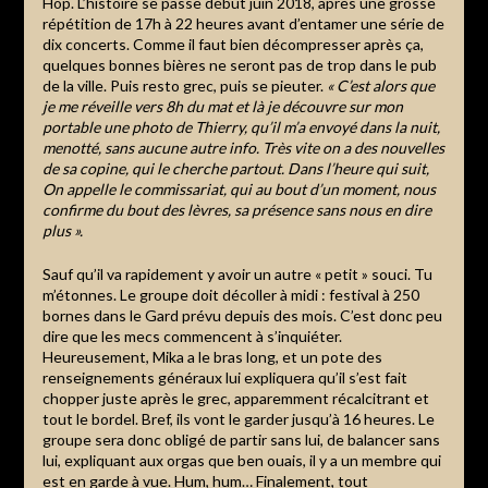
Hop. L’histoire se passe début juin 2018, après une grosse
répétition de 17h à 22 heures avant d’entamer une série de
dix concerts. Comme il faut bien décompresser après ça,
quelques bonnes bières ne seront pas de trop dans le pub
de la ville. Puis resto grec, puis se pieuter.
«
C’est alors que
je me réveille vers 8h du mat et là je découvre sur mon
portable une photo de Thierry, qu’il m’a envoyé dans la nuit,
menotté, sans aucune autre info.
Très vite on a des nouvelles
de sa copine, qui le cherche partout. Dans l’heure qui suit,
On appelle le commissariat, qui au bout d’un moment, nous
confirme du bout des lèvres, sa présence sans nous en dire
plus ».
Sauf qu’il va rapidement y avoir un autre « petit » souci. Tu
m’étonnes. Le groupe doit décoller à midi : festival à 250
bornes dans le Gard prévu depuis des mois. C’est donc peu
dire que les mecs commencent à s’inquiéter.
Heureusement, Mika a le bras long, et un pote des
renseignements généraux lui expliquera qu’il s’est fait
chopper juste après le grec, apparemment récalcitrant et
tout le bordel. Bref, ils vont le garder jusqu’à 16 heures. Le
groupe sera donc obligé de partir sans lui, de balancer sans
lui, expliquant aux orgas que ben ouais, il y a un membre qui
est en garde à vue. Hum, hum… Finalement, tout