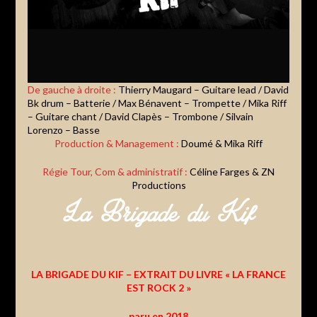
De gauche à droite :
Thierry Maugard – Guitare lead / David
Bk drum – Batterie / Max Bénavent – Trompette / Mika Riff
– Guitare chant / David Clapès – Trombone / Silvain
Lorenzo – Basse
Production & Management :
Doumé & Mika Riff
Régie Tour, Com & administratif :
Céline Farges
& ZN
Productions
La Brigade du Kif
LA BRIGADE DU KIF – EXTRAIT DU LIVRE « LA FRANCE
EST ROCK 2 »
paru en 2018